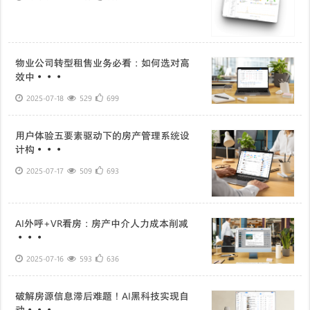
物业公司转型租售业务必看：如何选对高
效中···
2025-07-18
529
699
用户体验五要素驱动下的房产管理系统设
计构···
2025-07-17
509
693
AI外呼+VR看房：房产中介人力成本削减
···
2025-07-16
593
636
破解房源信息滞后难题！AI黑科技实现自