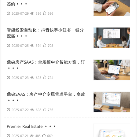
签约···
2025-07-29
586
696
智能线索自动化：抖音快手小红书一键分
配匹···
2025-07-25
594
708
鼎尖房产SAAS：全规模中介智能方案，订
···
2025-07-23
623
724
鼎尖SAAS：房产中介专属管理平台，高效
···
2025-07-22
628
736
Premier Real Estate ···
2025-07-21
485
669