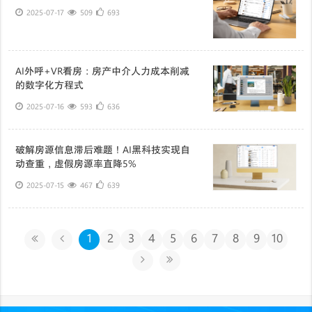
2025-07-17
509
693
AI外呼+VR看房：房产中介人力成本削减
的数字化方程式
2025-07-16
593
636
破解房源信息滞后难题！AI黑科技实现自
动查重，虚假房源率直降5%
2025-07-15
467
639
1
2
3
4
5
6
7
8
9
10