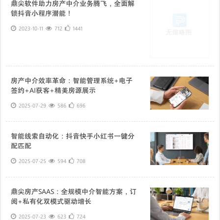
鼎尖软件助力房产中介业务腾飞，全面解
锁抖音小程序潜能！
2023-10-11
712
1441
房产中介效率革命：智能管理系统+电子
签约+AI获客+精美房源展示
2025-07-29
586
696
智能线索自动化：抖音快手小红书一键分
配匹配
2025-07-25
594
708
鼎尖房产SAAS：全规模中介智能方案，订
阅+私有化双模式驱动增长
2025-07-23
623
724