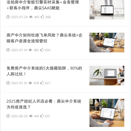
法拍房中介智能引擎实时采集+业务管理
+获客小程序，鼎尖SAAS赋能
2025-07-24
492
666
房产中介如何杜绝飞单风险？鼎尖系统×企
微客户资源全流程管控
2025-07-14
483
650
免费房产中介系统的5大隐藏陷阱，90%的
人踩过坑！
2025-07-10
478
627
2025房产经纪人开店必看：鼎尖中介系统
为何成首选？
2025-06-30
441
615