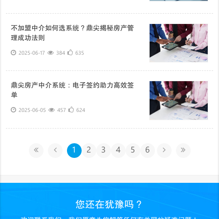
不加盟中介如何选系统？鼎尖揭秘房产管
理成功法则
2025-06-17
384
635
鼎尖房产中介系统：电子签约助力高效签
单
2025-06-05
457
624
1
2
3
4
5
6
您还在犹豫吗？