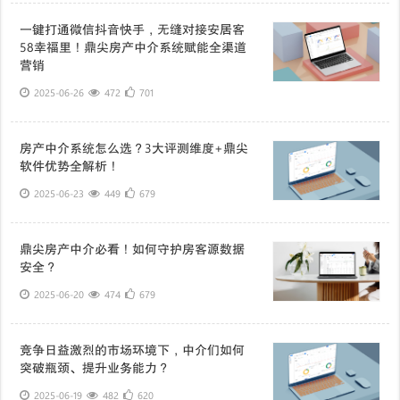
一键打通微信抖音快手，无缝对接安居客
58幸福里！鼎尖房产中介系统赋能全渠道
营销
2025-06-26
472
701
房产中介系统怎么选？3大评测维度+鼎尖
软件优势全解析！
2025-06-23
449
679
鼎尖房产中介必看！如何守护房客源数据
安全？
2025-06-20
474
679
竞争日益激烈的市场环境下，中介们如何
突破瓶颈、提升业务能力？
2025-06-19
482
620