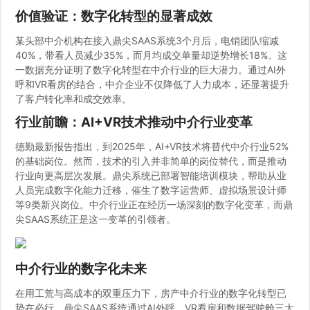
价值验证：数字化转型的显著成效
某头部中介机构在接入鼎尖SAAS系统3个月后，电销团队缩减
40%，带看人员减少35%，而月均成交单量却逆势增长18%。这
一数据充分证明了数字化转型在中介行业的巨大潜力。通过AI外
呼和VR看房的结合，中介企业不仅降低了人力成本，还显著提升
了客户转化率和成交效率。
行业前瞻：AI+VR技术推动中介行业变革
德勤最新报告指出，到2025年，AI+VR技术将替代中介行业52%
的基础岗位。然而，技术的引入并非简单的岗位替代，而是推动
行业向更高层次发展。鼎尖系统已部署智能培训模块，帮助从业
人员完成数字化能力迁移，催生了数字运营师、虚拟场景设计师
等9类新兴岗位。中介行业正在经历一场深刻的数字化变革，而鼎
尖SAAS系统正是这一变革的引领者。
中介行业的数字化未来
在用工荒与高成本的双重压力下，房产中介行业的数字化转型已
势在必行。鼎尖SAAS系统通过AI外呼、VR看房和数据驾驶舱三大