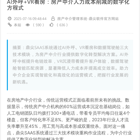
AI外呼+VR看房：房产中介人力成本削减的数字化
方程式
2025-07-16 09:48:44
房产中介管理系统-鼎尖软件官方网站
本站
（590）
（636）
摘要：鼎尖SAAS系统通过AI外呼、VR看房和数据驾驶舱三大
技术模块，为房产中介行业提供数字化转型解决方案。AI外
呼中枢提升电销效率，VR沉浸带看提升客户体验，数据驾驶
舱智能匹配房源，显著降低人力成本并提高成交效率。助力
中介企业实现智能化和高效化的运营模式，把握行业发展的
新机遇。
在房地产中介行业，传统运营模式正面临着前所未有的挑战。数
据显示，传统房产中介机构的60%运营成本沉淀在基础岗位，如
人工电销团队日均拨打300+通电话，带看专员平均每日往返4个
楼盘，但客户转化率不足8%。更严峻的是，2023年行业人才流
失率攀升至45%，用工荒与高成本形成双重绞杀。面对这一痛
点，鼎尖SAAS系统通过三大技术模块重构作业流程，为中介行业
提供了数字化转型的解决方案。