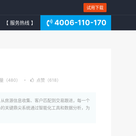
试用下载
4006-110-170
【 服务热线 】
量（480）
点赞（618）
，从房源信息收集、客户匹配到交易跟进，每一个
局的关键鼎尖系统通过智能化工具和数据分析，为